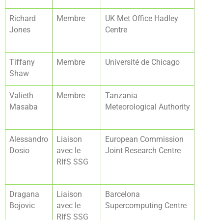
Richard
Membre
UK Met Office Hadley
Jones
Centre
Tiffany
Membre
Université de Chicago
Shaw
Valieth
Membre
Tanzania
Masaba
Meteorological Authority
Alessandro
Liaison
European Commission
Dosio
avec le
Joint Research Centre
RIfS SSG
Dragana
Liaison
Barcelona
Bojovic
avec le
Supercomputing Centre
RIfS SSG