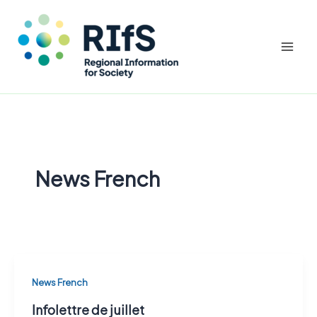
Mai
Men
Aller
au
contenu
News French
News French
Infolettre de juillet